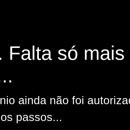
. Falta só mai
..
io ainda não foi autoriza
os passos...