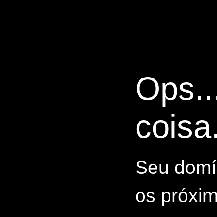
Ops..
coisa.
Seu domín
os próxim