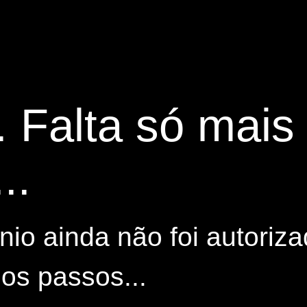
. Falta só mai
..
io ainda não foi autoriza
os passos...