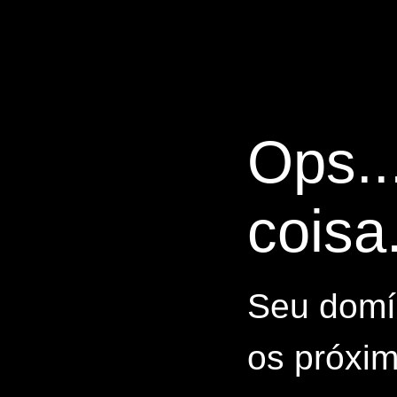
Ops..
coisa.
Seu domín
os próxim