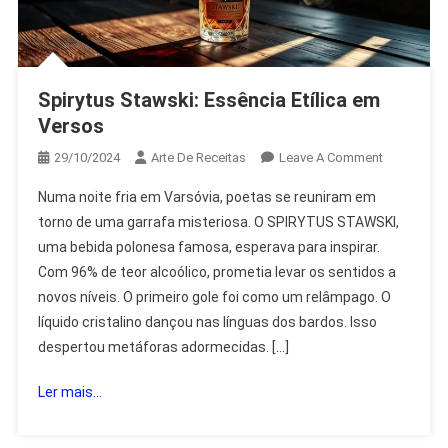
Spirytus Stawski: Essência Etílica em
Versos
On
29/10/2024
Arte De Receitas
Leave A Comment
Spirytus
Numa noite fria em Varsóvia, poetas se reuniram em
Stawski:
torno de uma garrafa misteriosa. O SPIRYTUS STAWSKI,
Essência
uma bebida polonesa famosa, esperava para inspirar.
Etílica
Com 96% de teor alcoólico, prometia levar os sentidos a
Em
Versos
novos níveis. O primeiro gole foi como um relâmpago. O
líquido cristalino dançou nas línguas dos bardos. Isso
despertou metáforas adormecidas. […]
Ler mais...