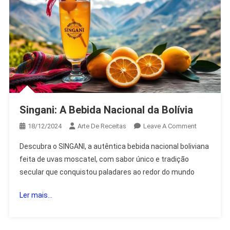
Singani: A Bebida Nacional da Bolívia
On
18/12/2024
Arte De Receitas
Leave A Comment
Singani:
Descubra o SINGANI, a autêntica bebida nacional boliviana
A
feita de uvas moscatel, com sabor único e tradição
Bebida
secular que conquistou paladares ao redor do mundo
Nacional
Da
Ler mais...
Bolívia