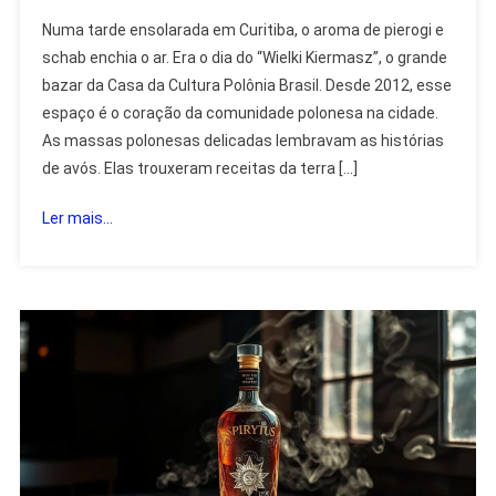
PIEROGI
Numa tarde ensolarada em Curitiba, o aroma de pierogi e
E
schab enchia o ar. Era o dia do “Wielki Kiermasz”, o grande
SCHAB
bazar da Casa da Cultura Polônia Brasil. Desde 2012, esse
–
espaço é o coração da comunidade polonesa na cidade.
Etnia
Polonesa
As massas polonesas delicadas lembravam as histórias
de avós. Elas trouxeram receitas da terra […]
Ler mais...