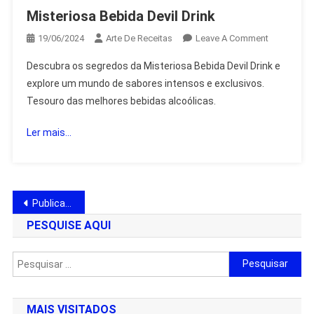
Misteriosa Bebida Devil Drink
On
19/06/2024
Arte De Receitas
Leave A Comment
Misteriosa
Descubra os segredos da Misteriosa Bebida Devil Drink e
Bebida
explore um mundo de sabores intensos e exclusivos.
Devil
Tesouro das melhores bebidas alcoólicas.
Drink
Ler mais...
Navegação
Publicações mais antigas
por
PESQUISE AQUI
posts
Pesquisar
por:
MAIS VISITADOS