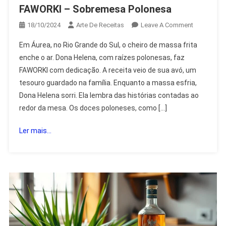
FAWORKI – Sobremesa Polonesa
On
18/10/2024
Arte De Receitas
Leave A Comment
FAWORKI
Em Áurea, no Rio Grande do Sul, o cheiro de massa frita
–
enche o ar. Dona Helena, com raízes polonesas, faz
Sobremes
FAWORKI com dedicação. A receita veio de sua avó, um
Polonesa
tesouro guardado na família. Enquanto a massa esfria,
Dona Helena sorri. Ela lembra das histórias contadas ao
redor da mesa. Os doces poloneses, como […]
Ler mais...