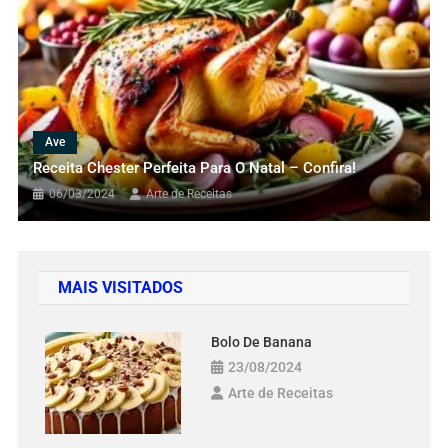
Receita Perfeita De Spaghetti
Carbonara Delicioso
27/03/2024
Arte de Receitas
Ave
Receita Chester Perfeita Para O Natal – Confira!
06/03/2024
Arte de Receitas
MAIS VISITADOS
Bolo De Banana
23/08/2024
Arte de Receitas