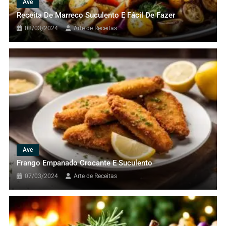
Ave
Receita De Marreco Suculento E Fácil De Fazer
08/03/2024
Arte de Receitas
Massa
Spaghetti Com Frutos Do Mar: Sabor E
Tradição
30/03/2024
Arte de Receitas
Ave
Frango Empanado Crocante E Suculento
07/03/2024
Arte de Receitas
Massa