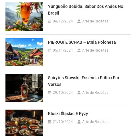
Yungueño Bebida: Sabor Dos Andes No
Brasil
04/12/2024
Arte de Receitas
PIEROGI E SCHAB – Etnia Polonesa
05/11/2024
Arte de Receitas
Spirytus Stawski: Essência Etílica Em
Versos
29/10/2024
Arte de Receitas
Kluski Śląskie E Pyzy
21/10/2024
Arte de Receitas