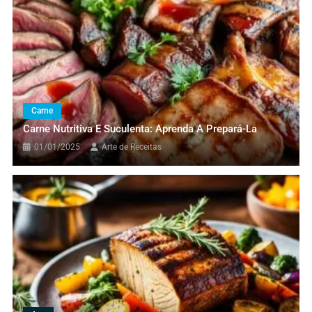
Salada Simples, Fácil e Nutritiva: Aprenda a Preparar
Carne Nutritiva e Suculenta: Aprenda a Prepará-la
Massa
Receitas Saudáveis
Lasanha De Berinjela Vegetariana
Saudável E Saborosa
Carne
04/06/2024
Arte de Receitas
Carne Nutritiva E Suculenta: Aprenda A Prepará-La
01/01/2025
Arte de Receitas
Massa
Receitas Saudáveis
Lasanha Ao Molho De Abóbora E
Cogumelo Paris
26/05/2024
Arte de Receitas