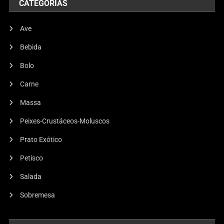
CATEGORIAS
Ave
Bebida
Bolo
Carne
Massa
Peixes-Crustáceos-Moluscos
Prato Exótico
Petisco
Salada
Salada
Salada Simples, Fácil E Nutritiva:
Sobremesa
Aprenda A Preparar
08/01/2025
Arte de Receitas