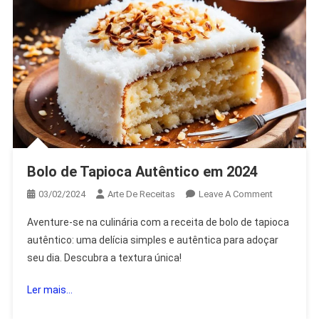
Bolo de Tapioca Autêntico em 2024
On
03/02/2024
Arte De Receitas
Leave A Comment
Bolo
Aventure-se na culinária com a receita de bolo de tapioca
De
autêntico: uma delícia simples e autêntica para adoçar
Tapioca
seu dia. Descubra a textura única!
Autêntico
Em
Ler mais...
2024