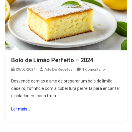
Bolo de Limão Perfeito – 2024
Em
09/02/2024
Arte De Receitas
1 Comentário
Bolo
Desvende comigo a arte de preparar um bolo de limão
De
caseiro, fofinho e com a cobertura perfeita para encantar
Limão
o paladar em cada fatia.
Perfeito
–
Ler mais...
2024