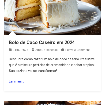
Bolo de Coco Caseiro em 2024
On
04/02/2024
Arte De Receitas
Leave A Comment
Bolo
Descubra como fazer um bolo de coco caseiro irresistível
De
que é a mistura perfeita de cremosidade e sabor tropical.
Coco
Sua cozinha vai se transformar!
Caseiro
Em
Ler mais...
2024