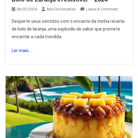
On
06/02/2024
Arte De Receitas
Leave A Comment
Bolo
Desperte seus sentidos com o encanto da minha receita
De
de bolo de laranja, uma explosão de sabor que promete
Laranja
encantar a cada mordida.
Irresistível
–
Ler mais...
2024