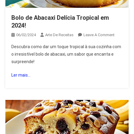
Bolo de Abacaxi Delícia Tropical em
2024!
On
06/02/2024
Arte De Receitas
Leave A Comment
Bolo
Descubra como dar um toque tropical à sua cozinha com
De
o irresistível bolo de abacaxi, um sabor que encanta e
Abacaxi
surpreende!
Delícia
Tropical
Ler mais...
Em
2024!