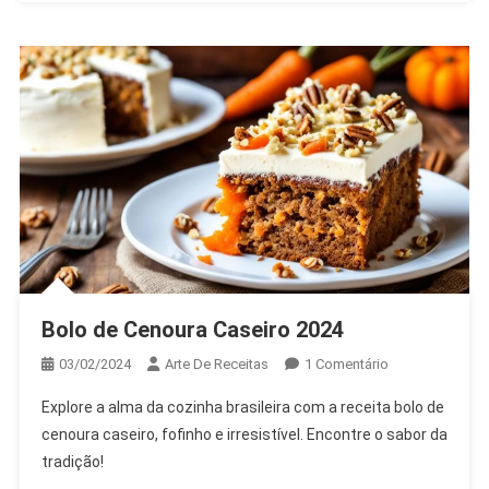
Bolo de Cenoura Caseiro 2024
Em
03/02/2024
Arte De Receitas
1 Comentário
Bolo
Explore a alma da cozinha brasileira com a receita bolo de
De
cenoura caseiro, fofinho e irresistível. Encontre o sabor da
Cenoura
tradição!
Caseiro
2024