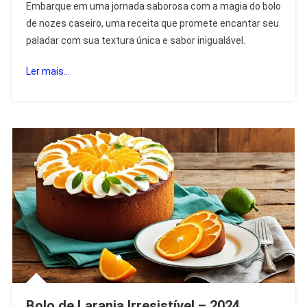
Embarque em uma jornada saborosa com a magia do bolo
Do
de nozes caseiro, uma receita que promete encantar seu
Bolo
paladar com sua textura única e sabor inigualável.
De
Nozes
Ler mais...
Caseiro
2024
Bolo de Laranja Irresistível – 2024